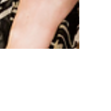
JM Love Nutrition par Mélissa Larivière Dt.P