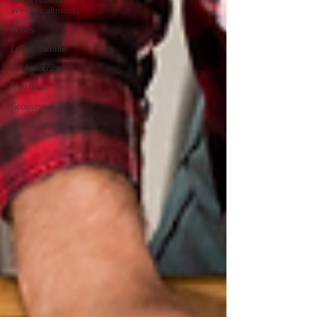
avec les aliments
Bébés
Enfant/Famille
Adolescence
Nutrition
Grossesse
Vie de famille