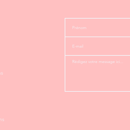
ns
ons