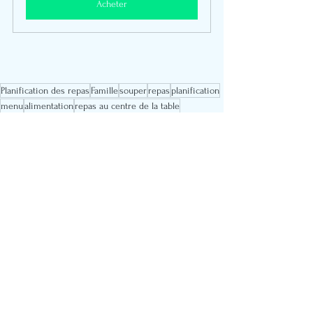
Acheter
Planification des repas
Famille
souper
repas
planification
menu
alimentation
repas au centre de la table
Vie de famille
Commentaires
Rédigez un commentaire...