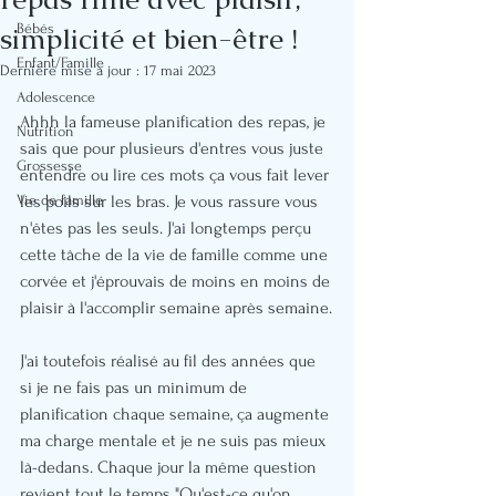
simplicité et bien-être !
Bébés
Enfant/Famille
Dernière mise à jour :
17 mai 2023
Adolescence
Ahhh la fameuse planification des repas, je 
Nutrition
sais que pour plusieurs d'entres vous juste 
Grossesse
entendre ou lire ces mots ça vous fait lever 
Vie de famille
les poils sur les bras. Je vous rassure vous 
n'êtes pas les seuls. J'ai longtemps perçu 
cette tâche de la vie de famille comme une 
corvée et j'éprouvais de moins en moins de 
plaisir à l'accomplir semaine après semaine.
J'ai toutefois réalisé au fil des années que 
si je ne fais pas un minimum de 
planification chaque semaine, ça augmente 
ma charge mentale et je ne suis pas mieux 
là-dedans. Chaque jour la même question 
revient tout le temps "Qu'est-ce qu'on 