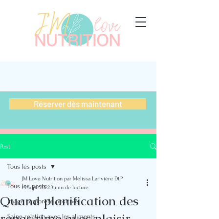
Réserver dès maintenant
Post
Tous les posts
JM Love Nutrition par Mélissa Larivière Dt.P
Tous les posts
15 sept. 2022
3 min de lecture
Quand planification des
Image corporelle positive
repas rime avec plaisir,
Saine relation avec les aliments