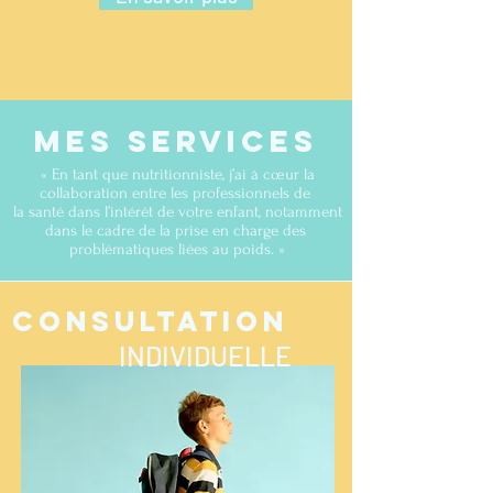
MES SERVICES
« En tant que nutritionniste, j’ai à cœur la
collaboration entre les professionnels de
la santé dans l’intérêt de votre enfant, notamment
dans le cadre de la prise en charge des
problématiques liées au poids. »
CONSULTATION
INDIVIDUELLE