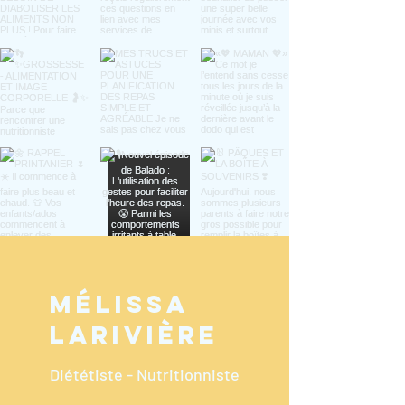
MÉlissa
larivière
Diététiste - Nutritionniste