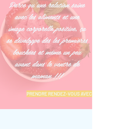
Parce qu'une relation saine
avec les aliments et une
image corporelle positive, ça
se développe dès les premières
bouchées et même un peu
avant dans le ventre de
maman
!!!
PRENDRE RENDEZ-VOUS AVEC MOI
CLIENTÈLE