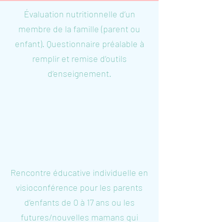
Évaluation nutritionnelle d’un
membre de la famille (parent ou
enfant). Questionnaire préalable à
remplir et remise d’outils
d’enseignement.
Évaluation nutritionnelle de
plusieurs membres d’une même
famille (3 enfants ou plus).
Questionnaire préalable à remplir et
remise d’outils d’enseignement.
Rencontre éducative individuelle en
visioconférence pour les parents
d’enfants de 0 à 17 ans ou les
futures/nouvelles mamans qui