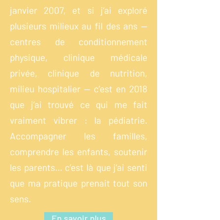
janvier 2007, et si j’ai exploré
plusieurs milieux au fil des ans —
centres de conditionnement
physique, clinique médicale
privée, clinique de nutrition,
milieu hospitalier — c’est en 2018
que j’ai trouvé ce qui me fait
vraiment vibrer : la pédiatrie.
Accompagner les familles,
comprendre les enfants, soutenir
les parents… c’est là que j’ai senti
que ma pratique prenait tout son
sens.
En savoir plus