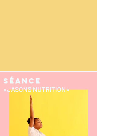
SÉANCE
«JASONS NUTRITION»