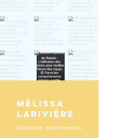
MÉlissa
larivière
Diététiste - Nutritionniste