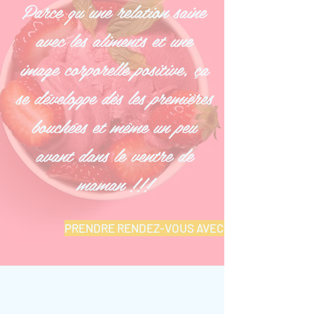
Parce qu'une relation saine
avec les aliments et une
image corporelle positive, ça
se développe dès les premières
bouchées et même un peu
avant dans le ventre de
maman
!!!
PRENDRE RENDEZ-VOUS AVEC MOI
CLIENTÈLE