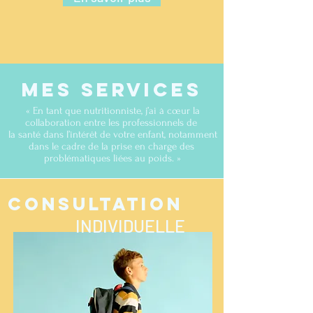
MES SERVICES
« En tant que nutritionniste, j’ai à cœur la
collaboration entre les professionnels de
la santé dans l’intérêt de votre enfant, notamment
dans le cadre de la prise en charge des
problématiques liées au poids. »
CONSULTATION
INDIVIDUELLE