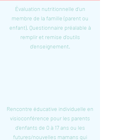
Évaluation nutritionnelle d’un
membre de la famille (parent ou
enfant). Questionnaire préalable à
remplir et remise d’outils
d’enseignement.
Évaluation nutritionnelle de
plusieurs membres d’une même
famille (3 enfants ou plus).
Questionnaire préalable à remplir et
remise d’outils d’enseignement.
Rencontre éducative individuelle en
visioconférence pour les parents
d’enfants de 0 à 17 ans ou les
futures/nouvelles mamans qui