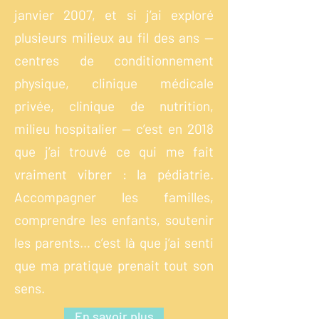
janvier 2007, et si j’ai exploré
plusieurs milieux au fil des ans —
centres de conditionnement
physique, clinique médicale
privée, clinique de nutrition,
milieu hospitalier — c’est en 2018
que j’ai trouvé ce qui me fait
vraiment vibrer : la pédiatrie.
Accompagner les familles,
comprendre les enfants, soutenir
les parents… c’est là que j’ai senti
que ma pratique prenait tout son
sens.
En savoir plus