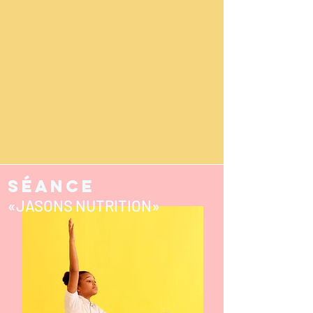
SÉANCE
«JASONS NUTRITION»